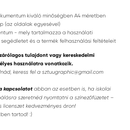
dokumentum kiváló minőségben A4 méretben
p (az oldalak egyesével)
ntum - mely tartalmazza a használati
segédletet és a termék felhasználási feltételeit
izárólagos tulajdont vagy kereskedelmi
mélyes használatra vonatkozik.
álnád, keress fel a sztuugraphic@gmail.com
abban az esetben is, ha iskolai
a kapcsolatot
álásra szeretnéd nyomtatni a színezőfüzetet –
s licenszet kedvezményes áron!
ben tartod! :)