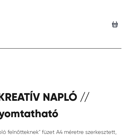
KREATÍV NAPLÓ //
Save
 nyomtatható
pló felnőtteknek" füzet A4 méretre szerkesztett,