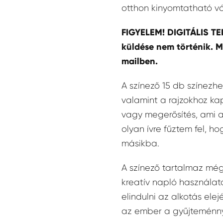
otthon kinyomtatható vá
FIGYELEM! DIGITÁLIS TE
küldése nem történik. M
mailben.
A színező 15 db színezhet
valamint a rajzokhoz ka
vagy megerősítés, ami az
olyan ívre fűztem fel, 
másikba.
A színező tartalmaz még
kreatív napló használatá
elindulni az alkotás ele
az ember a gyűjteménnye