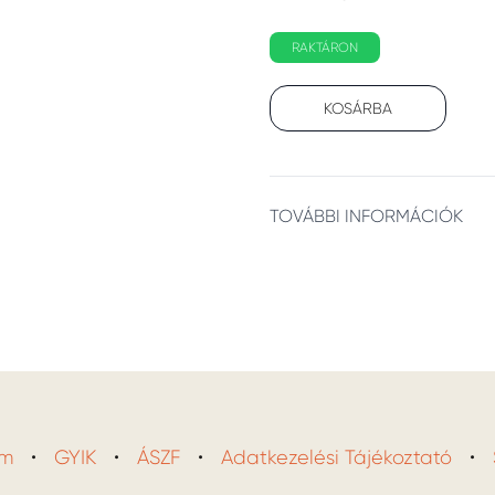
RAKTÁRON
KOSÁRBA
Additional details
TOVÁBBI INFORMÁCIÓK
am
•
GYIK
•
ÁSZF
•
Adatkezelési Tájékoztató
•