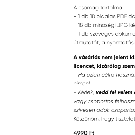
A csomag tartalma:
- 1 db 18 oldalas PDF 
- 18 db minőségi JPG ké
- 1 db szöveges dokume
útmutatót, a nyomtatási 
A vásárlás nem jelent k
licencet, kizárólag sze
- Ha üzleti célra haszn
címen!
- Kérlek,
vedd fel velem 
vagy csoportos felhaszn
szívesen adok csoporto
Köszönöm, hogy tisztelet
4990 Ft