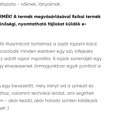
ltozata - nőknek, lányoknak.
RMÉK! A termék megvásárlásával fizikai termék
inőségi, nyomtatható fájlokat küldök e-
ő illusztrációt tartalmaz a saját rajzaim közül,
pcsolódik minden esetben egy szó, kifejezés
 adott rajzot inspirálta. A rajzok sorrendjét egy
hogy elvezessenek önmagunkban egyik pontból a
 egy bevezetőt, mely irányt ad a színező és
hoz, valamint technikai leírást, ami segíthet
jén - akár kezdő, akár haladó szinten találkozik
l :)