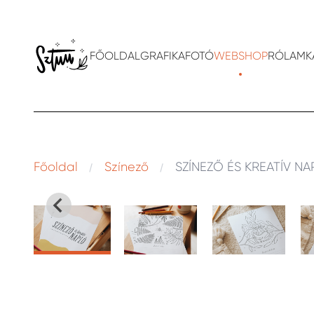
FŐOLDAL
GRAFIKA
FOTÓ
WEBSHOP
RÓLAM
K
Főoldal
Színező
SZÍNEZŐ ÉS KREATÍV NAP
e